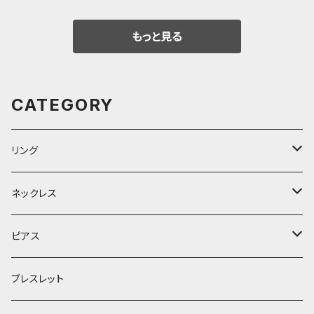
um
もっと見る
CATEGORY
リング
シルバー
ネックレス
K18/K14
金（K18 K14 ）
ピアス
K18Wg/K14Wg
ホワイトゴールド（K18 K14）
ゴールドK18/K14
ブレスレット