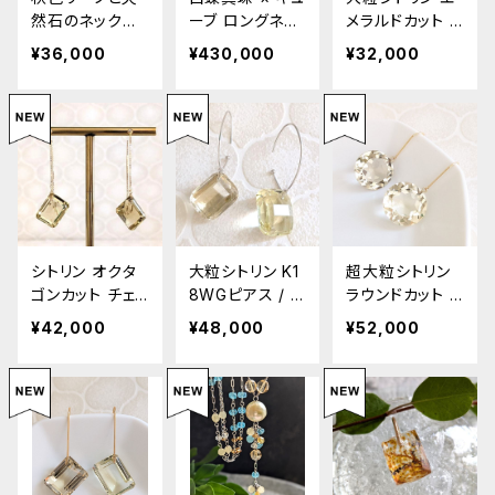
然石のネックレ
ーブ ロングネッ
メラルドカット リ
ス / SV Autum
クレス /K18W
ング #12 / SV
¥36,000
¥430,000
¥32,000
n Leaf Gemsto
G・SV White S
Citrine Emeral
ne Necklace
outh Sea Pear
d Cut Ring
l × Cube Long
Necklace
シトリン オクタ
大粒シトリン K1
超大粒シトリン
ゴンカット チェ
8WGピアス / L
ラウンドカット K
ーンピアス/K18
arge Citrine E
18ピアス / Larg
¥42,000
¥48,000
¥52,000
Citrine Octago
arrings in K18
e Citrine Roun
n Cut Chain Ea
White Gold
d Cut Earrings
rrings in K18
in K18 Gold