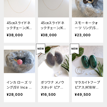
45㎝スライドネ
45㎝スライドネ
スモーキークォ
ックチェーン/K1
ックチェーン/K1
ーツ リング/SV
8 キラキラタイ
8 スタンダード
Smoky Quartz
¥38,000
¥38,000
¥23,000
プ
タイプ
Ring
インカ ローズ リ
ボツワナ メノウ
マラカイトフープ
ング/SV Inca r
スタッド ピアス/
ピアス/K18WG
ose ring(Rhod
チタン Botswan
Malachite Hoo
¥28,000
¥16,500
¥49,500
ochrosite)
a agate stud e
p Earrings
arrings / titani