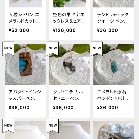
大粒シトリン エ
空色の雫 Y字ネ
デンドリティック
メラルドカットピ
ックレス＆ピアス
クォーツ ペンダ
アス / K18 Citri
/K14Wg Drops
ント/K18 Dendr
¥52,000
¥126,000
¥36,000
ne Emerald Cu
of Sky – Y Ne
itic Quartz Pe
t Earrings
cklace & Earri
ndant
ngs
アパタイトインジ
クリソコラ カル
エメラルド原石
ャスパーペンダ
セドニーペンダ
ペンダント/K18
ント/K18 Apatit
ント/K18 Chrys
Raw Emerald
¥36,000
¥36,000
¥36,000
e in Jasper P
ocolla Chalce
Pendant
endant
dony Pendant