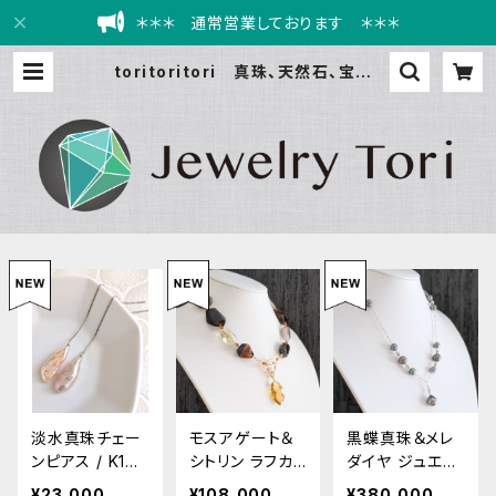
＊＊＊ 通常営業しております ＊＊＊
toritoritori 真珠、天然石、宝石、
オリジナルジュエリー、軽量、高品質、
個性的、ネックレス、プレゼント
淡水真珠チェー
モスアゲート＆
黒蝶真珠＆メレ
ンピアス / K18
シトリン ラフカッ
ダイヤ ジュエリ
WG Freshwate
ト ネックレス＆
ーセット（ネック
¥23,000
¥108,000
¥380,000