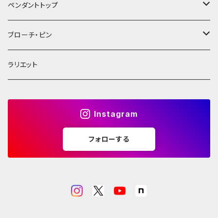
Pt
プラチナ（pt900 pt850）
ホワイトゴールドK18/K14
ペンダントトップ
シルバー
チタン
シルバー
ブローチ・ピン
チタン
シルバー
K18/K14
シルバー
ラリエット
スチール
K18Wg/K14Wg
K18/K14
Instagram
樹脂
K18Wg/K14Wg
フォローする