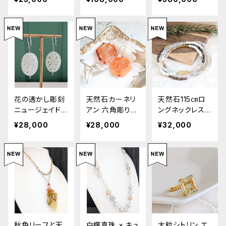
r Pearl Chain
ピアス / K14 M
レス・ペンダン
Earrings
oss Agate & C
ト・ブレスレット）
itrine Rough-C
/ K18WG Black
ut Necklace &
South Sea Pe
Earrings
arl & Diamond
Jewelry Set
花の透かし彫刻
天然石カーネリ
天然石115㎝ロ
ニュージェイドピ
アン 六角彫り
ングネックレス
アス / K18WG
大ぶりピアス / 1
水晶 / SV Crys
¥28,000
¥28,000
¥32,000
Floral Carved
8K Carnelian
tal Gemstone
New Jade Ear
Hexagon Earri
Long Necklac
rings
ngs
e
秋色リーフと天
白蝶真珠 × キュ
大粒シトリン エ